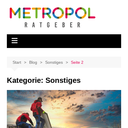
Zum
Inhalt
springen
Start
Blog
Sonstiges
Seite 2
Kategorie:
Sonstiges