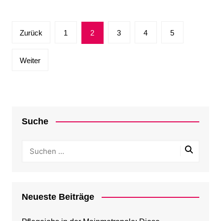
Seitennummerierung
Zurück
1
2
3
4
5
der
Beiträge
Weiter
Suche
Neueste Beiträge