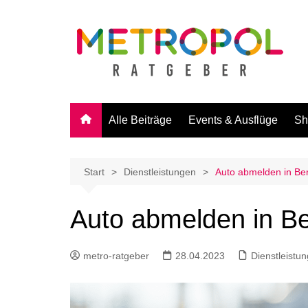
Zum
Inhalt
springen
Alle Beiträge
Events & Ausflüge
Sh
Start
Dienstleistungen
Auto abmelden in Ber
Auto abmelden in Be
metro-ratgeber
28.04.2023
Dienstleistu