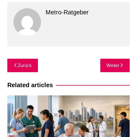
Metro-Ratgeber
Beitragsnavigation
Zurück
Weiter
Related articles